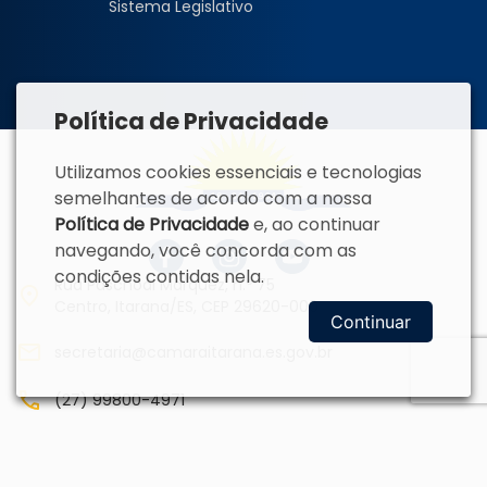
Sistema Legislativo
Política de Privacidade
Utilizamos cookies essenciais e tecnologias
semelhantes de acordo com a nossa
Política de Privacidade
e, ao continuar
navegando, você concorda com as
condições contidas nela.
Rua Paschoal Marquez, n.º 75
Centro, Itarana/ES, CEP 29620-000
Continuar
secretaria@camaraitarana.es.gov.br
(27) 99800-4971