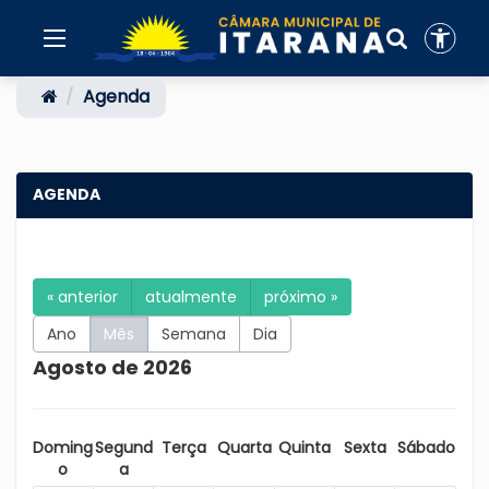
Agenda
AGENDA
« anterior
atualmente
próximo »
Ano
Mês
Semana
Dia
Agosto de 2026
Doming
Segund
Terça
Quarta
Quinta
Sexta
Sábado
o
a