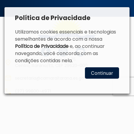
Política de Privacidade
Utilizamos cookies essenciais e tecnologias
semelhantes de acordo com a nossa
Política de Privacidade
e, ao continuar
navegando, você concorda com as
Rua Paschoal Marquez, n.º 75
condições contidas nela.
Centro, Itarana/ES, CEP 29620-000
Continuar
secretaria@camaraitarana.es.gov.br
(27) 99800-4971
Horário de funcionamento
Segunda a sexta-feira: das 07h00 às
13h00.