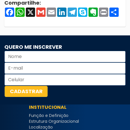
Compartilhe:
Facebook
WhatsApp
X
Gmail
Email
LinkedIn
Telegram
Skype
Evernote
Print
Shar
QUERO ME INSCREVER
INSTITUCIONAL
Função e Definição
Estrutura Organizacional
Localização