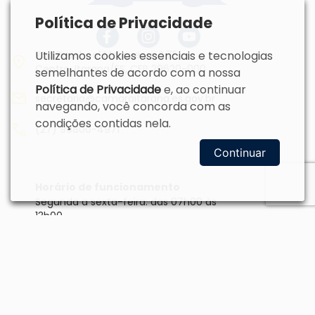
Política de Privacidade
Rua Paschoal Marquez, n.º 75
Utilizamos cookies essenciais e tecnologias
Centro, Itarana/ES, CEP 29620-000
semelhantes de acordo com a nossa
Política de Privacidade
e, ao continuar
secretaria@camaraitarana.es.gov.br
navegando, você concorda com as
condições contidas nela.
(27) 99800-4971
Continuar
Horário de funcionamento
Segunda a sexta-feira: das 07h00 às
13h00.
Dias de Sessão Ordinária: a partir das
14h00 até o final da Sessão.
Sessões Ordinárias: Segunda, terceira
e última quarta-feira do mês, às
18h00.