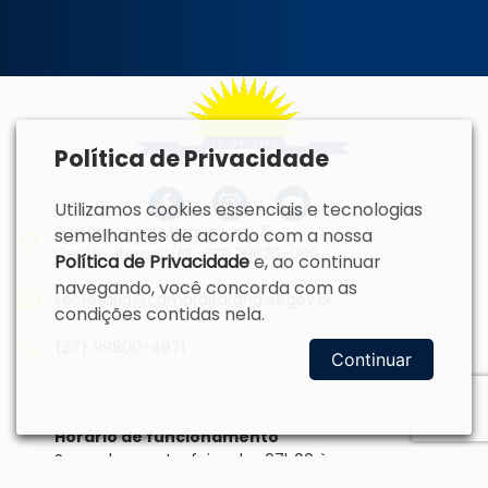
Política de Privacidade
Utilizamos cookies essenciais e tecnologias
Rua Paschoal Marquez, n.º 75
semelhantes de acordo com a nossa
Centro, Itarana/ES, CEP 29620-000
Política de Privacidade
e, ao continuar
navegando, você concorda com as
secretaria@camaraitarana.es.gov.br
condições contidas nela.
(27) 99800-4971
Continuar
Horário de funcionamento
Segunda a sexta-feira: das 07h00 às
13h00.