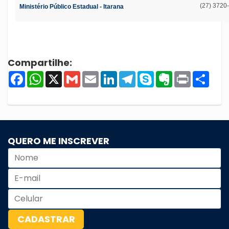
(27) 3720
Ministério Público Estadual - Itarana
Compartilhe:
Facebook
WhatsApp
X
Gmail
Email
LinkedIn
Telegram
Skype
Evernote
Print
Shar
QUERO ME INSCREVER